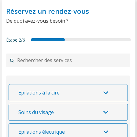
Réservez un rendez-vous
De quoi avez-vous besoin ?
Étape
2/6
forecast
services
date
details
summary
thankyou
Epilations à la cire
Soins du visage
Epilations électrique