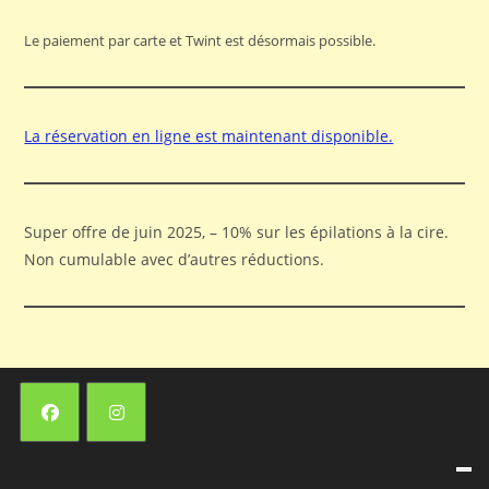
Le paiement par carte et Twint est désormais possible.
La réservation en ligne est maintenant disponible.
Super offre de juin 2025, – 10% sur les épilations à la cire.
Non cumulable avec d’autres réductions.
S’ouvre
S’ouvre
dans
dans