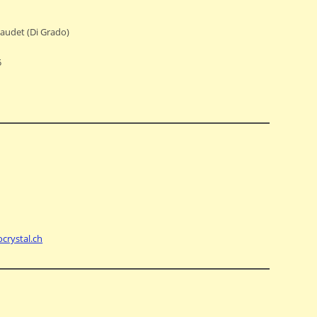
Laudet (Di Grado)
5
ocrystal.ch